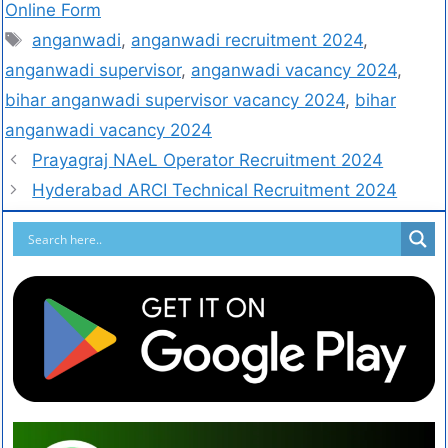
Online Form
anganwadi
,
anganwadi recruitment 2024
,
anganwadi supervisor
,
anganwadi vacancy 2024
,
bihar anganwadi supervisor vacancy 2024
,
bihar
anganwadi vacancy 2024
Prayagraj NAeL Operator Recruitment 2024
Hyderabad ARCI Technical Recruitment 2024