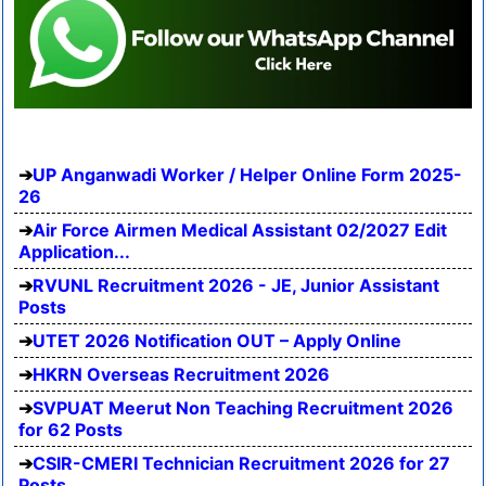
UP Anganwadi Worker / Helper Online Form 2025-
26
Air Force Airmen Medical Assistant 02/2027 Edit
Application...
RVUNL Recruitment 2026 - JE, Junior Assistant
Posts
UTET 2026 Notification OUT – Apply Online
HKRN Overseas Recruitment 2026
SVPUAT Meerut Non Teaching Recruitment 2026
for 62 Posts
CSIR-CMERI Technician Recruitment 2026 for 27
Posts